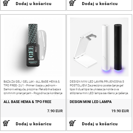
Dodaj u košaricu
Dodaj u košaricu
BAZA ZA GEL I GEL LAK - ALL BASE HEMA &
DESIGN MINI LED LAMPA PRIJENOSNA S
TPO FREE- 2U1 - Primer i baza u jednom -
POSTOLJEM Za precizno postavljanje gel
Samonivelirajuća, prozirna i fleksibilna baza s
tipsi ili dual tipsi te ukrasa za nokte ova
iznimnim prianjanjem - Pogodna za korištenje
stilizirana mini LED lampa savršeno je rješenje.
ispod trajnog laka, gela, akrilnog gela i akrila -
Koristi se kao
ALL BASE HEMA & TPO FREE
DESIGN MINI LED LAMPA
7.90 EUR
19.90 EUR
Dodaj u košaricu
Dodaj u košaricu