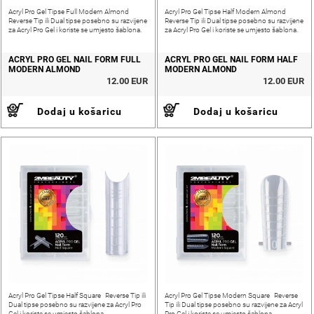
Acryl Pro Gel Tipse Full Modern Almond
Acryl Pro Gel Tipse Half Modern Almond
Reverse Tip ili Dual tipse posebno su razvijene
Reverse Tip ili Dual tipse posebno su razvijene
za Acryl Pro Gel i koriste se umjesto šablona.
za Acryl Pro Gel i koriste se umjesto šablona.
ACRYL PRO GEL NAIL FORM FULL
ACRYL PRO GEL NAIL FORM HALF
MODERN ALMOND
MODERN ALMOND
12.00 EUR
12.00 EUR
Dodaj u košaricu
Dodaj u košaricu
Acryl Pro Gel Tipse Half Square Reverse Tip ili
Acryl Pro Gel Tipse Modern Square Reverse
Dual tipse posebno su razvijene za Acryl Pro
Tip ili Dual tipse posebno su razvijene za Acryl
Gel i koriste se umjesto šablona.
Pro Gel i koriste se umjesto šablona.