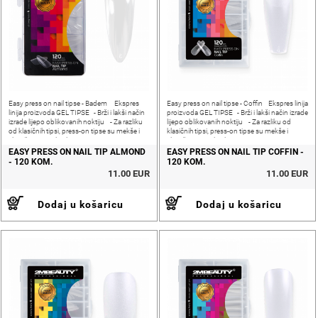
Easy press on nail tipse - Badem Ekspres
Easy press on nail tipse - Coffin Ekspres linija
linija proizvoda GEL TIPSE - Brži i lakši način
proizvoda GEL TIPSE - Brži i lakši način izrade
izrade lijepo oblikovanih noktiju - Za razliku
lijepo oblikovanih noktiju - Za razliku od
od klasičnih tipsi, press-on tipse su mekše i
klasičnih tipsi, press-on tipse su mekše i
elastičnije - Za ljepljenje tipsi
elastičnije - Za ljepljenje tipsi
EASY PRESS ON NAIL TIP ALMOND
EASY PRESS ON NAIL TIP COFFIN -
- 120 KOM.
120 KOM.
11.00 EUR
11.00 EUR
Dodaj u košaricu
Dodaj u košaricu