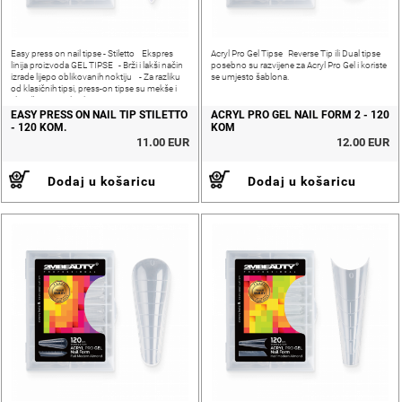
Easy press on nail tipse - Stiletto Ekspres
Acryl Pro Gel Tipse Reverse Tip ili Dual tipse
linija proizvoda GEL TIPSE - Brži i lakši način
posebno su razvijene za Acryl Pro Gel i koriste
izrade lijepo oblikovanih noktiju - Za razliku
se umjesto šablona.
od klasičnih tipsi, press-on tipse su mekše i
elastičnije - Za ljepljenje
EASY PRESS ON NAIL TIP STILETTO
ACRYL PRO GEL NAIL FORM 2 - 120
- 120 KOM.
KOM
11.00 EUR
12.00 EUR
Dodaj u košaricu
Dodaj u košaricu