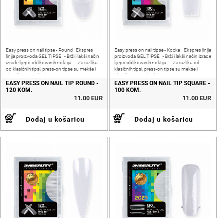
Easy press on nail tipse - Round Ekspres
Easy press on nail tipse - Kocka Ekspres linija
linija proizvoda GEL TIPSE - Brži i lakši način
proizvoda GEL TIPSE - Brži i lakši način izrade
izrade lijepo oblikovanih noktiju - Za razliku
lijepo oblikovanih noktiju - Za razliku od
od klasičnih tipsi, press-on tipse su mekše i
klasičnih tipsi, press-on tipse su mekše i
elastičnije - Za ljepljenje tipsi
elastičnije - Za ljepljenje tipsi
EASY PRESS ON NAIL TIP ROUND -
EASY PRESS ON NAIL TIP SQUARE -
120 KOM.
100 KOM.
11.00 EUR
11.00 EUR
Dodaj u košaricu
Dodaj u košaricu