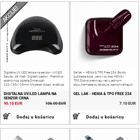
AKCIJE!
Digitalna UV/LED lampa na senzor:- UVLED
Gel lak – HEMA & TPO Free 234 :Bordo
žarulja - 48 Watt - Digitalni zaslon - Praktična i
ljubičasta boja Lakovi su bez HEMA i
atraktivnog izgleda Dimenzije:-
TPO.Dobro prekrivaju već u jednom
220x195x105mm Moderan dizajn, snažnija
sloju.Kremaste su teksture i samonivelirajući
od klasičnih lampi!
lakovi.
DIGITALNA UV/LED LAMPA NA
GEL LAK - HEMA & TPO FREE 234
SENZOR CRNA
90.10 EUR
106.00 EUR
7.10 EUR
Dodaj u košaricu
Dodaj u košaricu