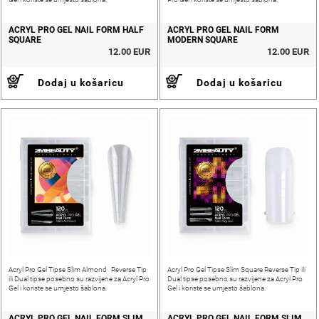
ACRYL PRO GEL NAIL FORM HALF
ACRYL PRO GEL NAIL FORM
SQUARE
MODERN SQUARE
12.00 EUR
12.00 EUR
Dodaj u košaricu
Dodaj u košaricu
Acryl Pro Gel Tipse Slim Almond Reverse Tip
Acryl Pro Gel Tipse Slim Square Reverse Tip ili
ili Dual tipse posebno su razvijene za Acryl Pro
Dual tipse posebno su razvijene za Acryl Pro
Gel i koriste se umjesto šablona.
Gel i koriste se umjesto šablona.
ACRYL PRO GEL NAIL FORM SLIM
ACRYL PRO GEL NAIL FORM SLIM