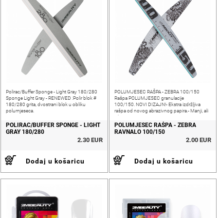
Polirac/Buffer Sponge - Light Gray 180/280
POLUMJESEC RAŠPA - ZEBRA 100/150
Sponge Light Gray - RENEWED :Polir blok #
Rašpa POLUMJESEC granulacije
180/280 grita, dvostrani blok u obliku
100/150. NOVI DIZAJN!- Ekstra izdržljiva
polumjeseca.
rašpa od novog abrazivnog papira.- Manji, ali
jaki utori.
POLIRAC/BUFFER SPONGE - LIGHT
POLUMJESEC RAŠPA - ZEBRA
GRAY 180/280
RAVNALO 100/150
2.30 EUR
2.00 EUR
Dodaj u košaricu
Dodaj u košaricu