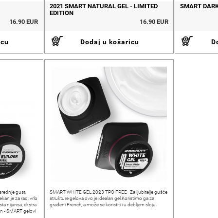
2021 SMART NATURAL GEL - LIMITED
SMART DARK
EDITION
16.90 EUR
16.90 EUR
icu
Dodaj u košaricu
Do
rednje gust,
SMART WHITE GEL 2023 TPO FREE Za ljubitelje gušće
kan je za rad, vrlo
strukture gelova ovo je idealan gel.Koristimo ga za
ta nijansa, ekstra
građeni French, a može se koristiti i u debljem sloju.
tan - SMART gelovi