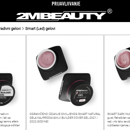
PRIJAVLJIVANJE
radivni gelovi
Smart (Led) gelovi
radivni
OGRANIČENO IZDANJE OMILJENOG SMART NATURAL
SMART DARK NUDE
 i lak za
GELA NAJPRODAVANIJI BUILDER COVER GEL 2021.i
gust, fleksibilan 
agi termo efekt-
2022.GODINE!
rad, vrlo lako se 
stoga je odličan
ružičasta nijansa, 
transparentan - 