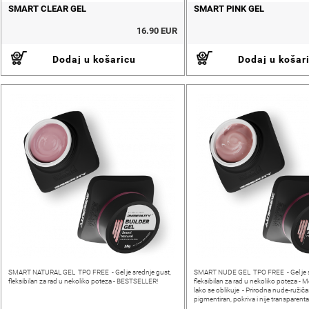
SMART CLEAR GEL
SMART PINK GEL
16.90 EUR
Dodaj u košaricu
Dodaj u košar
SMART NATURAL GEL TPO FREE - Gel je srednje gust,
SMART NUDE GEL TPO FREE - Gel je s
fleksibilan za rad u nekoliko poteza - BESTSELLER!
fleksibilan za rad u nekoliko poteza - Me
lako se oblikuje - Prirodna nude-ružičas
pigmentiran, pokriva i nije transparen
imaju