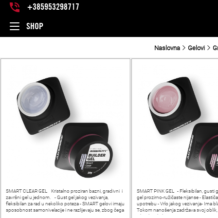
+385953298717
SHOP
Naslovna
Gelovi
G
SMART CLEAR GEL Kristalno proziran bazni, gradivni i
SMART PINK GEL - Fleksibilan, gusti g
završni gel u jednom. - Gust gel jakog vezivanja,
gel prozirno-ružičaste nijanse - Elastičan
fleksibilan za rad u nekoliko poteza - SMART gelovi imaju
upotrebu - Vrlo jakog vezivanja- Ima bl
sposobnost samonivelacije i ne razlijevaju se, zbog čega
Tokom nanošenja zadržava svoj oblik, 
je
izbor ljeti, kako