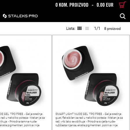
0 KOM. PROIZVOD
-
0.00 EUR
TRAŽENJE
1/1
Lista:
8 proizvod
 GEL TPO FREE - Gel je srednje
SMART LIGHT NUDE GEL TPO FREE - Gel je srednje
za rad u nekoliko poteza - Mekan je za
gust, fleksibilan za rad u nekoliko poteza - Mekan je za
oblikuje - Prirodna tamna nude-
rad, vrlo lako se oblikuje - Prirodna svijetla nude-
ekstra pigmentiran, pokriva i nije
ružičasta nijansa, ekstra pigmentiran, pokriva i nije
SMART gelovi
transparentan - SMART