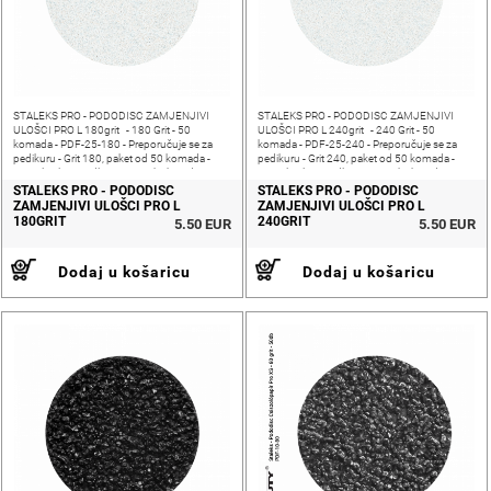
STALEKS PRO - PODODISC ZAMJENJIVI
STALEKS PRO - PODODISC ZAMJENJIVI
ULOŠCI PRO L 180grit - 180 Grit - 50
ULOŠCI PRO L 240grit - 240 Grit - 50
komada - PDF-25-180 - Preporučuje se za
komada - PDF-25-240 - Preporučuje se za
pedikuru - Grit 180, paket od 50 komada -
pedikuru - Grit 240, paket od 50 komada -
Samoljepljiva podloga - Ne nabubri od
Samoljepljiva podloga - Ne nabubri od
izlaganja vodi - Veličina:
izlaganja vodi - Veličina:
STALEKS PRO - PODODISC
STALEKS PRO - PODODISC
ZAMJENJIVI ULOŠCI PRO L
ZAMJENJIVI ULOŠCI PRO L
180GRIT
240GRIT
5.50 EUR
5.50 EUR
Dodaj u košaricu
Dodaj u košaricu