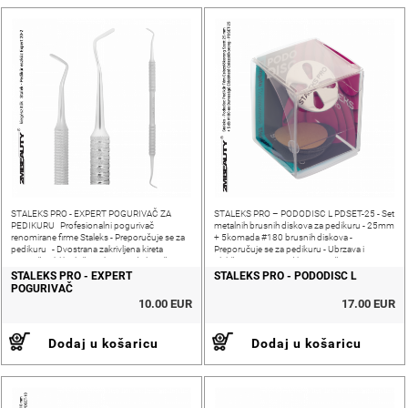
STALEKS PRO - EXPERT POGURIVAČ ZA
STALEKS PRO – PODODISC L PDSET-25 - Set
PEDIKURU Profesionalni pogurivač
metalnih brusnih diskova za pedikuru - 25mm
renomirane firme Staleks - Preporučuje se za
+ 5komada #180 brusnih diskova -
pedikuru - Dvostrana zakrivljena kireta
Preporučuje se za pedikuru - Ubrzava i
oponaša oblik ploče nokta - Za djelomično
olakšava proces pedikure - Može se
uklanjanje suhih zadebljanja kože
dezinficirati i sterilizirati - Pruža bolji
STALEKS PRO - EXPERT
STALEKS PRO - PODODISC L
POGURIVAČ
10.00 EUR
17.00 EUR
Dodaj u košaricu
Dodaj u košaricu