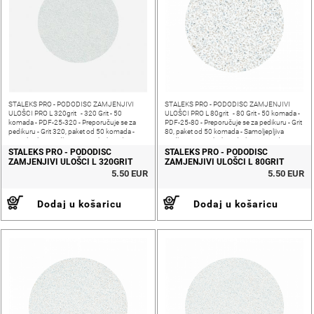
STALEKS PRO - PODODISC ZAMJENJIVI
STALEKS PRO - PODODISC ZAMJENJIVI
ULOŠCI PRO L 320grit - 320 Grit - 50
ULOŠCI PRO L 80grit - 80 Grit - 50 komada -
komada - PDF-25-320 - Preporučuje se za
PDF-25-80 - Preporučuje se za pedikuru - Grit
pedikuru - Grit 320, paket od 50 komada -
80, paket od 50 komada - Samoljepljiva
Samoljepljiva podloga - Ne nabubri od
podloga - Ne nabubri od izlaganja vodi -
izlaganja vodi - Veličina:
Veličina:
STALEKS PRO - PODODISC
STALEKS PRO - PODODISC
ZAMJENJIVI ULOŠCI L 320GRIT
ZAMJENJIVI ULOŠCI L 80GRIT
5.50 EUR
5.50 EUR
Dodaj u košaricu
Dodaj u košaricu