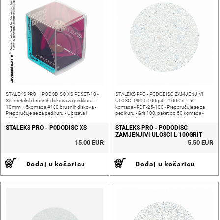
STALEKS PRO – PODODISC XS PDSET-10 -
STALEKS PRO - PODODISC ZAMJENJIVI
Set metalnih brusnih diskova za pedikuru -
ULOŠCI PRO L 100grit - 100 Grit - 50
10mm + 5komada #180 brusnih diskova -
komada - PDF-25-100 - Preporučuje se za
Preporučuje se za pedikuru - Ubrzava i
pedikuru - Grit 100, paket od 50 komada -
olakšava proces pedikure - Može se
Samoljepljiva podloga - Ne nabubri od
dezinficirati i sterilizirati - Pruža bolji
izlaganja vodi - Veličina:
STALEKS PRO - PODODISC XS
STALEKS PRO - PODODISC
ZAMJENJIVI ULOŠCI L 100GRIT
15.00 EUR
5.50 EUR
Dodaj u košaricu
Dodaj u košaricu