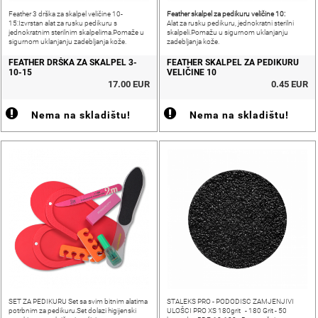
Feather skalpel za pedikuru veličine 10:
Feather 3 drška za skalpel veličine 10-
15:Izvrstan alat za rusku pedikuru s
Alat za rusku pedikuru, jednokratni sterilni
jednokratnim sterilnim skalpelima.Pomaže u
skalpeli.Pomažu u sigurnom uklanjanju
sigurnom uklanjanju zadebljanja kože.
zadebljanja kože.
FEATHER DRŠKA ZA SKALPEL 3-
FEATHER SKALPEL ZA PEDIKURU
10-15
VELIČINE 10
17.00 EUR
0.45 EUR
Nema na skladištu!
Nema na skladištu!
SET ZA PEDIKURU Set sa svim bitnim alatima
STALEKS PRO - PODODISC ZAMJENJIVI
potrbnim za pedikuru.Set dolazi higijenski
ULOŠCI PRO XS 180grit - 180 Grit - 50