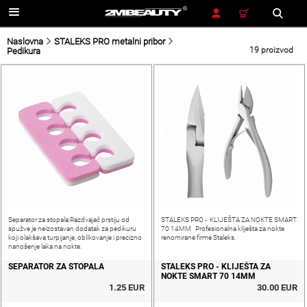
TRAŽENJE
Naslovna
STALEKS PRO metalni pribor
19 proizvod
Pedikura
Separator za stopala:Razdvajač prstiju od
STALEKS PRO - KLIJEŠTA ZA NOKTE SMART
spužve je neizostavan dodatak za pedikuru
70 14MM Profesionalna kliješta za nokte
koji olakšava turpijanje, oblikovanje i precizno
renomirane firme Staleks.
nanošenje laka na nokte.
SEPARATOR ZA STOPALA
STALEKS PRO - KLIJEŠTA ZA
NOKTE SMART 70 14MM
1.25 EUR
30.00 EUR