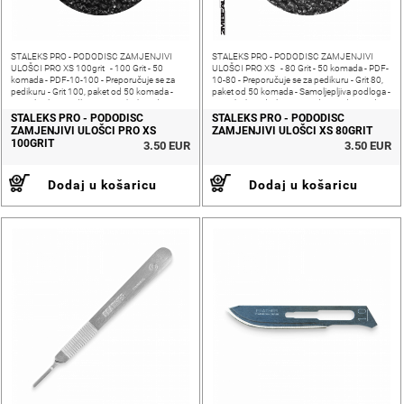
STALEKS PRO - PODODISC ZAMJENJIVI
STALEKS PRO - PODODISC ZAMJENJIVI
ULOŠCI PRO XS 100grit - 100 Grit - 50
ULOŠCI PRO XS - 80 Grit - 50 komada - PDF-
komada - PDF-10-100 - Preporučuje se za
10-80 - Preporučuje se za pedikuru - Grit 80,
pedikuru - Grit 100, paket od 50 komada -
paket od 50 komada - Samoljepljiva podloga -
Samoljepljiva podloga - Ne nabubri od
Ne nabubri od izlaganja vodi - Izrađeno od
izlaganja vodi - Veličina:
visokokvalitetnog
STALEKS PRO - PODODISC
STALEKS PRO - PODODISC
ZAMJENJIVI ULOŠCI PRO XS
ZAMJENJIVI ULOŠCI XS 80GRIT
100GRIT
3.50 EUR
3.50 EUR
Dodaj u košaricu
Dodaj u košaricu