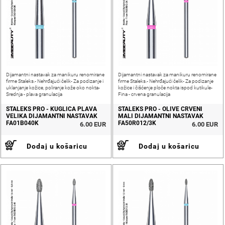
Dijamantni nastavak za manikuru renomirane
Dijamantni nastavak za manikuru renomirane
firme Staleks.- Nehrđajući čelik- Za podizanje i
firme Staleks.- Nehrđajući čelik- Za podizanje
uklanjanje kožice, poliranje kože oko nokta-
kožice i čišćenje ploče nokta ispod kutikule-
Srednja - plava granulacija
Fina - crvena granulacija
STALEKS PRO - KUGLICA PLAVA
STALEKS PRO - OLIVE CRVENI
VELIKA DIJAMANTNI NASTAVAK
MALI DIJAMANTNI NASTAVAK
FA01B040K
FA50R012/3K
6.00 EUR
6.00 EUR
Dodaj u košaricu
Dodaj u košaricu