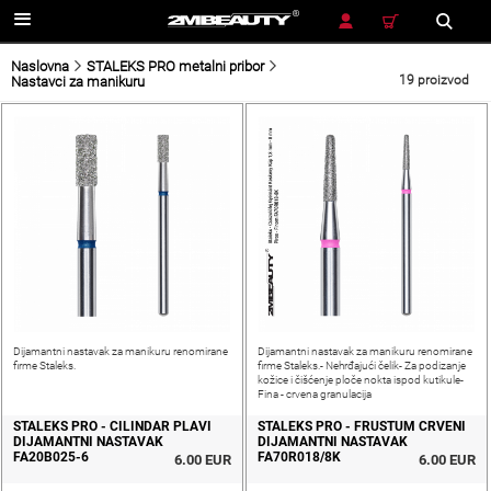
TRAŽENJE
Naslovna
STALEKS PRO metalni pribor
19 proizvod
Nastavci za manikuru
Dijamantni nastavak za manikuru renomirane
Dijamantni nastavak za manikuru renomirane
firme Staleks.
firme Staleks.- Nehrđajući čelik- Za podizanje
kožice i čišćenje ploče nokta ispod kutikule-
Fina - crvena granulacija
STALEKS PRO - CILINDAR PLAVI
STALEKS PRO - FRUSTUM CRVENI
DIJAMANTNI NASTAVAK
DIJAMANTNI NASTAVAK
FA20B025-6
FA70R018/8K
6.00 EUR
6.00 EUR