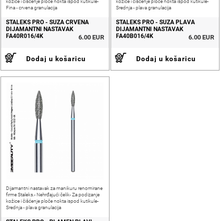
kožice i čišćenje ploče nokta ispod kutikule-
kožice i čišćenje ploče nokta ispod kutikule-
Fina - crvena granulacija
Srednja - plava granulacija
STALEKS PRO - SUZA CRVENA
STALEKS PRO - SUZA PLAVA
DIJAMANTNI NASTAVAK
DIJAMANTNI NASTAVAK
FA40R016/4K
FA40B016/4K
6.00 EUR
6.00 EUR
Dodaj u košaricu
Dodaj u košaricu
Dijamantni nastavak za manikuru renomirane
firme Staleks.- Nehrđajući čelik- Za podizanje
kožice i čišćenje ploče nokta ispod kutikule-
Srednja - plava granulacija