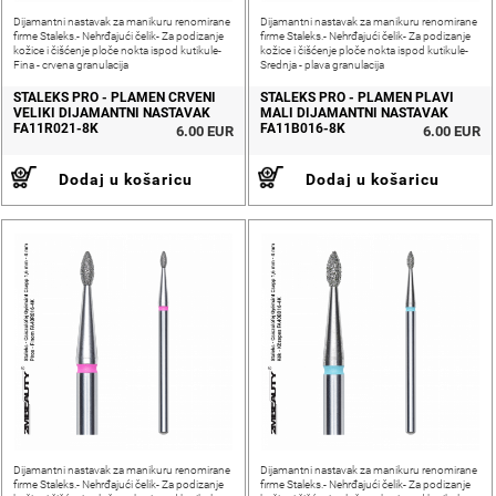
Dijamantni nastavak za manikuru renomirane
Dijamantni nastavak za manikuru renomirane
firme Staleks.- Nehrđajući čelik- Za podizanje
firme Staleks.- Nehrđajući čelik- Za podizanje
kožice i čišćenje ploče nokta ispod kutikule-
kožice i čišćenje ploče nokta ispod kutikule-
Fina - crvena granulacija
Srednja - plava granulacija
STALEKS PRO - PLAMEN CRVENI
STALEKS PRO - PLAMEN PLAVI
VELIKI DIJAMANTNI NASTAVAK
MALI DIJAMANTNI NASTAVAK
FA11R021-8K
FA11B016-8K
6.00 EUR
6.00 EUR
Dodaj u košaricu
Dodaj u košaricu
Dijamantni nastavak za manikuru renomirane
Dijamantni nastavak za manikuru renomirane
firme Staleks.- Nehrđajući čelik- Za podizanje
firme Staleks.- Nehrđajući čelik- Za podizanje