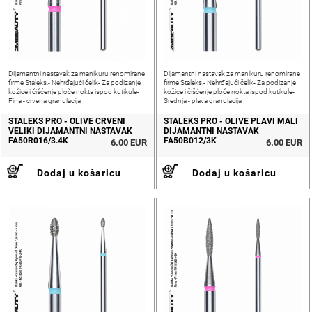
Dijamantni nastavak za manikuru renomirane
Dijamantni nastavak za manikuru renomirane
firme Staleks.- Nehrđajući čelik- Za podizanje
firme Staleks.- Nehrđajući čelik- Za podizanje
kožice i čišćenje ploče nokta ispod kutikule-
kožice i čišćenje ploče nokta ispod kutikule-
Fina - crvena granulacija
Srednja - plava granulacija
STALEKS PRO - OLIVE CRVENI
STALEKS PRO - OLIVE PLAVI MALI
VELIKI DIJAMANTNI NASTAVAK
DIJAMANTNI NASTAVAK
FA50R016/3.4K
FA50B012/3K
6.00 EUR
6.00 EUR
Dodaj u košaricu
Dodaj u košaricu