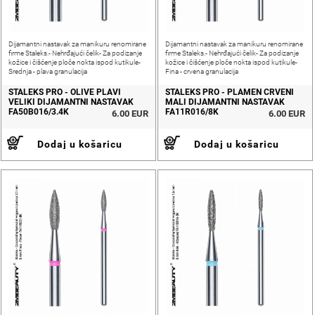
Dijamantni nastavak za manikuru renomirane
Dijamantni nastavak za manikuru renomirane
firme Staleks.- Nehrđajući čelik- Za podizanje
firme Staleks.- Nehrđajući čelik- Za podizanje
kožice i čišćenje ploče nokta ispod kutikule-
kožice i čišćenje ploče nokta ispod kutikule-
Srednja - plava granulacija
Fina - crvena granulacija
STALEKS PRO - OLIVE PLAVI
STALEKS PRO - PLAMEN CRVENI
VELIKI DIJAMANTNI NASTAVAK
MALI DIJAMANTNI NASTAVAK
FA50B016/3.4K
FA11R016/8K
6.00 EUR
6.00 EUR
Dodaj u košaricu
Dodaj u košaricu