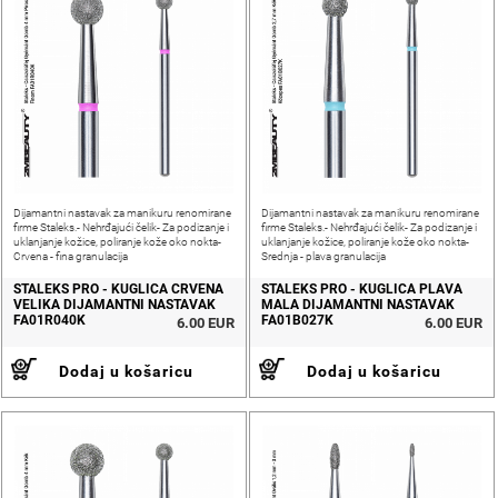
Dijamantni nastavak za manikuru renomirane
Dijamantni nastavak za manikuru renomirane
firme Staleks.- Nehrđajući čelik- Za podizanje i
firme Staleks.- Nehrđajući čelik- Za podizanje i
uklanjanje kožice, poliranje kože oko nokta-
uklanjanje kožice, poliranje kože oko nokta-
Crvena - fina granulacija
Srednja - plava granulacija
STALEKS PRO - KUGLICA CRVENA
STALEKS PRO - KUGLICA PLAVA
VELIKA DIJAMANTNI NASTAVAK
MALA DIJAMANTNI NASTAVAK
FA01R040K
FA01B027K
6.00 EUR
6.00 EUR
Dodaj u košaricu
Dodaj u košaricu