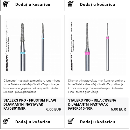
Dodaj u košaricu
Dodaj u košaricu
Dijamantni nastavak za manikuru renomirane
Dijamantni nastavak za manikuru renomirane
firme Staleks.- Nehrđajući čelik- Za podizanje
firme Staleks.- Nehrđajući čelik- Za podizanje
kožice i čišćenje ploče nokta ispod kutikule-
kožice i čišćenje ploče nokta ispod kutikule-
Srednja - plava granulacija
Fina - crvena granulacija
STALEKS PRO - FRUSTUM PLAVI
STALEKS PRO - IGLA CRVENA
DIJAMANTNI NASTAVAK
DIJAMANTNI NASTAVAK
FA70B018/8K
FA80R010-10K
6.00 EUR
6.00 EUR
Dodaj u košaricu
Dodaj u košaricu