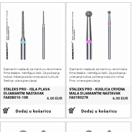
Dijamantni nastavak za manikuru renomirane
Dijamantni nastavak za manikuru renomirane
firme Staleks.- Nehrđajući čelik- Za podizanje
firme Staleks.- Nehrđajući čelik- Za podizanje i
kožice i čišćenje ploče nokta ispod kutikule-
uklanjanje kožice, poliranje kože oko nokta-
Srednja - plava granulacija
Fina - crvena granulacija
STALEKS PRO - IGLA PLAVA
STALEKS PRO - KUGLICA CRVENA
DIJAMANTNI NASTAVAK
MALA DIJAMANTNI NASTAVAK
FA80B010-10K
FA01R027K
6.00 EUR
6.00 EUR
Dodaj u košaricu
Dodaj u košaricu