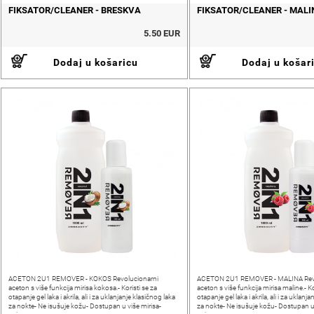
FIKSATOR/CLEANER - BRESKVA
FIKSATOR/CLEANER - MALI
5.50 EUR
Dodaj u košaricu
Dodaj u košar
ACETON 2U1 REMOVER - KOKOS Revolucionarni
ACETON 2U1 REMOVER - MALINA Revo
aceton s više funkcija mirisa kokosa.- Koristi se za
aceton s više funkcija mirisa maline.- Ko
otapanje gel laka i akrila, ali i za uklanjanje klasičnog laka
otapanje gel laka i akrila, ali i za uklanj
za nokte- Ne isušuje kožu- Dostupan u više mirisa-
za nokte- Ne isušuje kožu- Dostupan u 