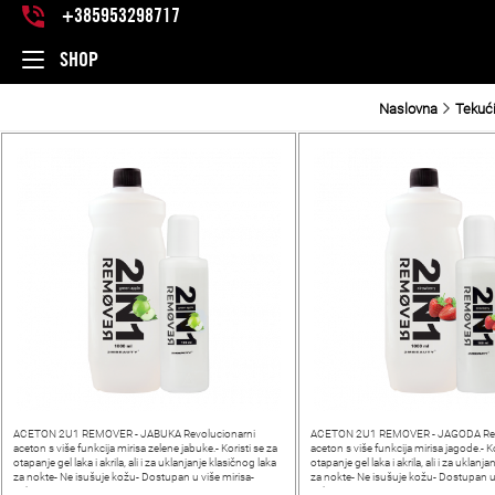
+385953298717
SHOP
Naslovna
Tekući
ACETON 2U1 REMOVER - JABUKA Revolucionarni
ACETON 2U1 REMOVER - JAGODA Rev
aceton s više funkcija mirisa zelene jabuke.- Koristi se za
aceton s više funkcija mirisa jagode.- Ko
otapanje gel laka i akrila, ali i za uklanjanje klasičnog laka
otapanje gel laka i akrila, ali i za uklanj
za nokte- Ne isušuje kožu- Dostupan u više mirisa-
za nokte- Ne isušuje kožu- Dostupan u 
Pakiranje:
Pakiranje: