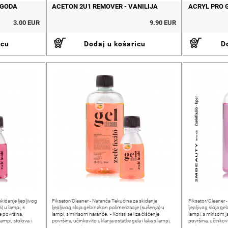
AGODA
ACETON 2U1 REMOVER - VANILIJA
ACRYL PRO 
3.00 EUR
9.90 EUR
icu
Dodaj u košaricu
Do
kidanje ljepljivog
Fiksator/Cleaner - Naranča Tekućina za skidanje
Fiksator/Cleaner 
) u lampi, s
ljepljivog sloja gela nakon polimerizacije (sušenja) u
ljepljivog sloja g
e površina,
lampi, s mirisom naranče. - Koristi se i za čišćenje
lampi, s mirisom ja
lampi, stolova i
površina, učinkovito uklanja ostatke gela i laka s lampi,
površina, učinkovi
stolova i ostale
stolova i ostale 