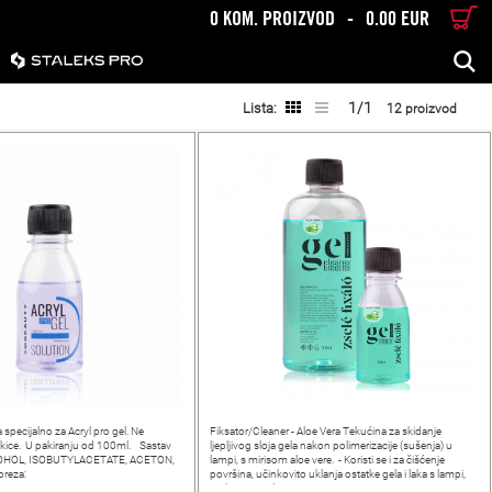
0 KOM. PROIZVOD
-
0.00 EUR
TRAŽENJE
1/1
Lista:
12 proizvod
 specijalno za Acryl pro gel. Ne
Fiksator/Cleaner - Aloe Vera Tekućina za skidanje
etkice. U pakiranju od 100ml. Sastav
ljepljivog sloja gela nakon polimerizacije (sušenja) u
OHOL, ISOBUTYLACETATE, ACETON,
lampi, s mirisom aloe vere. - Koristi se i za čišćenje
preza:
površina, učinkovito uklanja ostatke gela i laka s lampi,
stolova i ostale