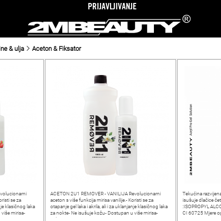
PRIJAVLJIVANJE
ne & ulja
Aceton & Fiksator
olucionarni
ACETON 2U1 REMOVER - VANILIJA Revolucionarni
Tekućina razvijena
risti se za
aceton s više funkcija mirisa vanilije.- Koristi se za
isušuje dlačice č
anje klasičnog laka
otapanje gel laka i akrila, ali i za uklanjanje klasičnog laka
:ISOPROPYL ALC
više mirisa-
za nokte- Ne isušuje kožu- Dostupan u više mirisa-
CI 60725 Mjere o
Pakiranje: