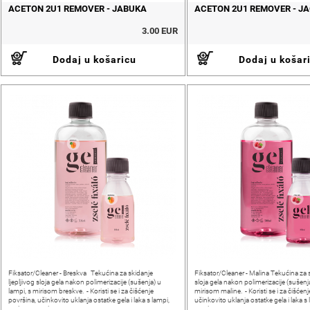
ACETON 2U1 REMOVER - JABUKA
ACETON 2U1 REMOVER - J
3.00 EUR
Dodaj u košaricu
Dodaj u košar
Fiksator/Cleaner - Breskva Tekućina za skidanje
Fiksator/Cleaner - Malina Tekućina za s
ljepljivog sloja gela nakon polimerizacije (sušenja) u
sloja gela nakon polimerizacije (sušenja
lampi, s mirisom breskve. - Koristi se i za čišćenje
mirisom maline. - Koristi se i za čišćenj
površina, učinkovito uklanja ostatke gela i laka s lampi,
učinkovito uklanja ostatke gela i laka s 
stolova i ostale
ostale opreme