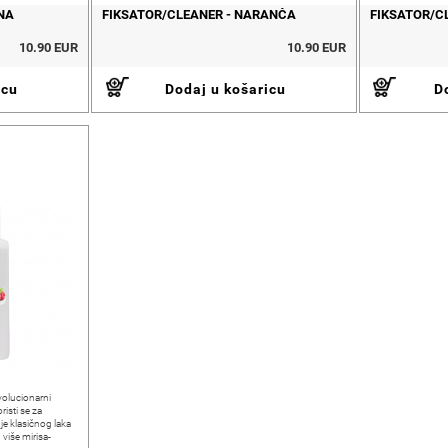
NA
FIKSATOR/CLEANER - NARANČA
FIKSATOR/C
10.90 EUR
10.90 EUR
icu
Dodaj u košaricu
Do
lucionarni
risti se za
anje klasičnog laka
više mirisa-