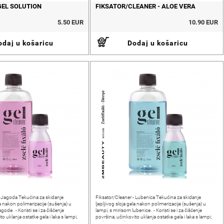
GEL SOLUTION
FIKSATOR/CLEANER - ALOE VERA
5.50 EUR
10.90 EUR
daj u košaricu
Dodaj u košaricu
- Jagoda Tekućina za skidanje
Fiksator/Cleaner - Lubenica Tekućina za skidanje
ela nakon polimerizacije (sušenja) u
ljepljivog sloja gela nakon polimerizacije (sušenja) u
gode. - Koristi se i za čišćenje
lampi, s mirisom lubenice. - Koristi se i za čišćenje
to uklanja ostatke gela i laka s lampi,
površina, učinkovito uklanja ostatke gela i laka s lampi,
opreme
stolova i ostale