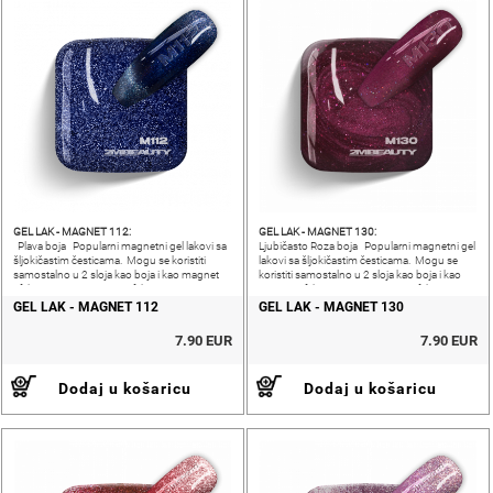
GEL LAK - MAGNET 112:
GEL LAK - MAGNET 130:
Plava boja Popularni magnetni gel lakovi sa
Ljubičasto Roza boja Popularni magnetni gel
šljokičastim česticama. Mogu se koristiti
lakovi sa šljokičastim česticama. Mogu se
samostalno u 2 sloja kao boja i kao magnet
koristiti samostalno u 2 sloja kao boja i kao
efekt.CAT EYE i VELVET efekt.
magnet efekt.CAT EYE i VELVET efekt.
GEL LAK - MAGNET 112
GEL LAK - MAGNET 130
7.90 EUR
7.90 EUR
Dodaj u košaricu
Dodaj u košaricu