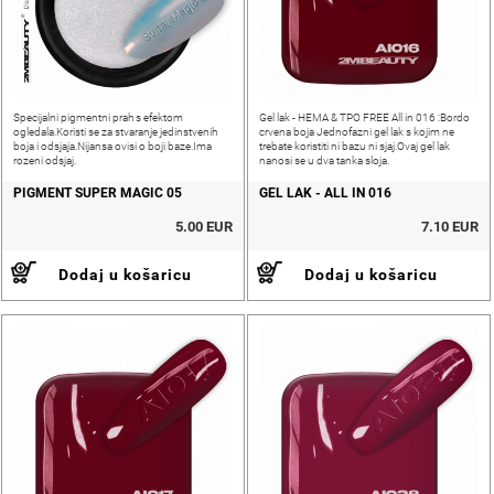
Specijalni pigmentni prah s efektom
Gel lak - HEMA & TPO FREE All in 016 :Bordo
ogledala.Koristi se za stvaranje jedinstvenih
crvena boja Jednofazni gel lak s kojim ne
boja i odsjaja.Nijansa ovisi o boji baze.Ima
trebate koristiti ni bazu ni sjaj.Ovaj gel lak
rozeni odsjaj.
nanosi se u dva tanka sloja.
PIGMENT SUPER MAGIC 05
GEL LAK - ALL IN 016
5.00 EUR
7.10 EUR
Dodaj u košaricu
Dodaj u košaricu