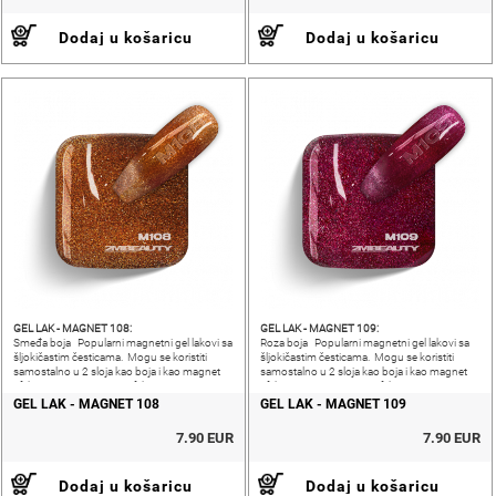
Dodaj u košaricu
Dodaj u košaricu
GEL LAK - MAGNET 108:
GEL LAK - MAGNET 109:
Smeđa boja Popularni magnetni gel lakovi sa
Roza boja Popularni magnetni gel lakovi sa
šljokičastim česticama. Mogu se koristiti
šljokičastim česticama. Mogu se koristiti
samostalno u 2 sloja kao boja i kao magnet
samostalno u 2 sloja kao boja i kao magnet
efekt.CAT EYE i VELVET efekt.
efekt.CAT EYE i VELVET efekt.
GEL LAK - MAGNET 108
GEL LAK - MAGNET 109
7.90 EUR
7.90 EUR
Dodaj u košaricu
Dodaj u košaricu