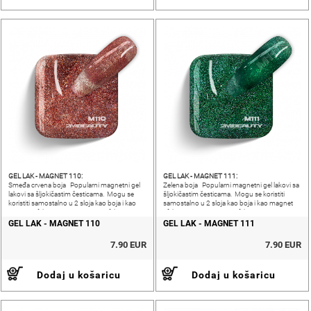
GEL LAK - MAGNET 110:
GEL LAK - MAGNET 111:
Smeđa crvena boja Popularni magnetni gel
Zelena boja Popularni magnetni gel lakovi sa
lakovi sa šljokičastim česticama. Mogu se
šljokičastim česticama. Mogu se koristiti
koristiti samostalno u 2 sloja kao boja i kao
samostalno u 2 sloja kao boja i kao magnet
magnet efekt.CAT EYE i VELVET efekt.
efekt.CAT EYE i VELVET efekt.
GEL LAK - MAGNET 110
GEL LAK - MAGNET 111
7.90 EUR
7.90 EUR
Dodaj u košaricu
Dodaj u košaricu