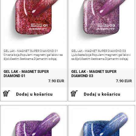
GEL LAK - MAGNET SUPER DIAMOND 01
GEL LAK - MAGNET SUPER DIAMOND 03
Crvena boja.Popularni magnetni gel lakovi sa
Ljubičasta boja.Popularni magnetni gel lakovi
šljokičastim česticama.Dijamantni odsjaj.
sa šljokičastim česticama.Dijamantni odsjaj.
GEL LAK - MAGNET SUPER
GEL LAK - MAGNET SUPER
DIAMOND 01
DIAMOND 03
7.90 EUR
7.90 EUR
Dodaj u košaricu
Dodaj u košaricu