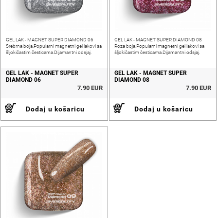
GEL LAK - MAGNET SUPER DIAMOND 06
GEL LAK - MAGNET SUPER DIAMOND 08
Srebrna boja.Popularni magnetni gel lakovi sa
Roza boja.Popularni magnetni gel lakovi sa
šljokičastim česticama.Dijamantni odsjaj.
šljokičastim česticama.Dijamantni odsjaj.
GEL LAK - MAGNET SUPER
GEL LAK - MAGNET SUPER
DIAMOND 06
DIAMOND 08
7.90 EUR
7.90 EUR
Dodaj u košaricu
Dodaj u košaricu