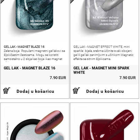
GEL LAK - MAGNET BLAZE 16:
GEL LAK - MAGNET EFFECT WHITE, mini
Zelena boja Popularni magnetni gel lakovi sa
sparkle: bijela, srebrna Učinite svaki obojeni
šljokičastim česticama. Mogu se koristiti
gel ili gel lak zanimljivim s učinkom Magnetic
samostalno u 2 sloja kao boja i kao magnet
effekta sa sitnim šljokicama.
efekt.CAT EYE i VELVET efekt.
GEL LAK - MAGNET BLAZE 16
GEL LAK - MAGNET MINI SPARK
WHITE
7.90 EUR
7.90 EUR
Dodaj u košaricu
Dodaj u košaricu