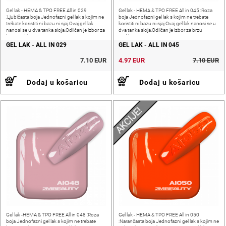
Gel lak - HEMA & TPO FREE All in 029
Gel lak - HEMA & TPO FREE All in 045 :Roza
:Ljubičasta boja Jednofazni gel lak s kojim ne
boja Jednofazni gel lak s kojim ne trebate
trebate koristiti ni bazu ni sjaj.Ovaj gel lak
koristiti ni bazu ni sjaj.Ovaj gel lak nanosi se u
nanosi se u dva tanka sloja.Odličan je izbor za
dva tanka sloja.Odličan je izbor za brzu
brzu pedikuru.
pedikuru.
GEL LAK - ALL IN 029
GEL LAK - ALL IN 045
7.10 EUR
4.97 EUR
7.10 EUR
Dodaj u košaricu
Dodaj u košaricu
AKCIJE!
Gel lak -HEMA & TPO FREE All in 048 :Roza
Gel lak - HEMA & TPO FREE All in 050
boja Jednofazni gel lak s kojim ne trebate
:Narančasta boja Jednofazni gel lak s kojim ne