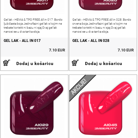
Gel lak - HEMA & TPO FREE All in 017 :Bordo
Gel lak - HEMA & TPO FREE All in 028 :Bordo
ljubičasta boja Jednofazni gel lak s kojim ne
crvena boja Jednofazni gel lak s kojim ne
trebate koristiti ni bazu ni sjaj.Ovaj gel lak
trebate koristiti ni bazu ni sjaj.Ovaj gel lak
nanosi se u dva tanka sloja.
nanosi se u dva tanka sloja.
GEL LAK - ALL IN 017
GEL LAK - ALL IN 028
7.10 EUR
7.10 EUR
Dodaj u košaricu
Dodaj u košaricu
AKCIJE!