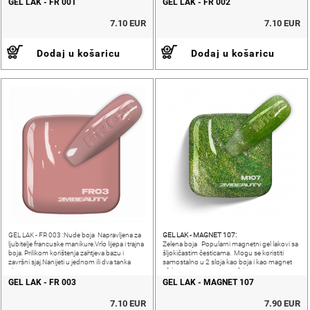
GEL LAK - FR 001
GEL LAK - FR 002
7.10 EUR
7.10 EUR
Dodaj u košaricu
Dodaj u košaricu
GEL LAK - MAGNET 107:
GEL LAK - FR 003 :Nude boja Napravljena za
ljubitelje francuske manikure.Vrlo lijepa i trajna
Zelena boja Popularni magnetni gel lakovi sa
boja. Prilikom korištenja zahtjeva bazu i
šljokičastim česticama. Mogu se koristiti
završni sjaj.Nanijeti u jednom ili dva tanka
samostalno u 2 sloja kao boja i kao magnet
sloja.
efekt.CAT EYE i VELVET efekt.
GEL LAK - FR 003
GEL LAK - MAGNET 107
7.10 EUR
7.90 EUR