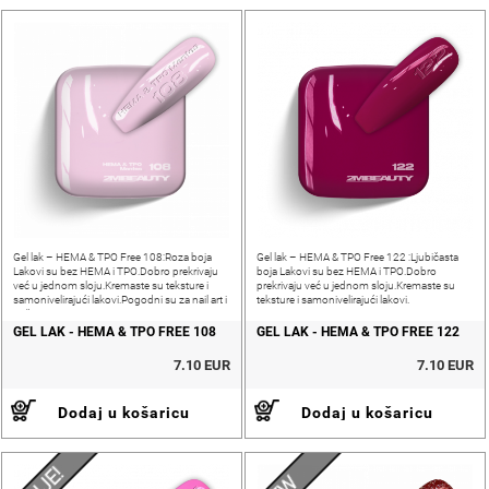
Gel lak – HEMA & TPO Free 108:Roza boja
Gel lak – HEMA & TPO Free 122 :Ljubičasta
Lakovi su bez HEMA i TPO.Dobro prekrivaju
boja Lakovi su bez HEMA i TPO.Dobro
već u jednom sloju.Kremaste su teksture i
prekrivaju već u jednom sloju.Kremaste su
samonivelirajući lakovi.Pogodni su za nail art i
teksture i samonivelirajući lakovi.
pečatiranje.
GEL LAK - HEMA & TPO FREE 108
GEL LAK - HEMA & TPO FREE 122
7.10 EUR
7.10 EUR
Dodaj u košaricu
Dodaj u košaricu