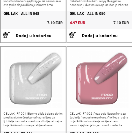
koristiti ni bazu ni sjaj.Ovaj gel lak nanosi se u
trebate koristiti ni bazu ni sjaj.Ovaj gel lak
dva tanka sloja.Odličan je izbor za brzu
nanosi se u dva tanka sloja.Odličan je izbor za
pedikuru.
brzu pedikuru.
GEL LAK - ALL IN 048
GEL LAK - ALL IN 050
7.10 EUR
4.97 EUR
7.10 EUR
Dodaj u košaricu
Dodaj u košaricu
GEL LAK - FR 001 :Biserno bijela boja sa sitnim
GEL LAK - FR 002 :Roza boja Napravljena za
presijavajućim česticama Napravljena za
ljubitelje francuske manikure.Vrlo lijepa i trajna
ljubitelje francuske manikure.Vrlo lijepa i trajna
boja. Prilikom korištenja zahtjeva bazu i
boja. Prilikom korištenja zahtjeva bazu i
završni sjaj.Nanijeti u jednom ili dva tanka
završni sjaj.
sloja.