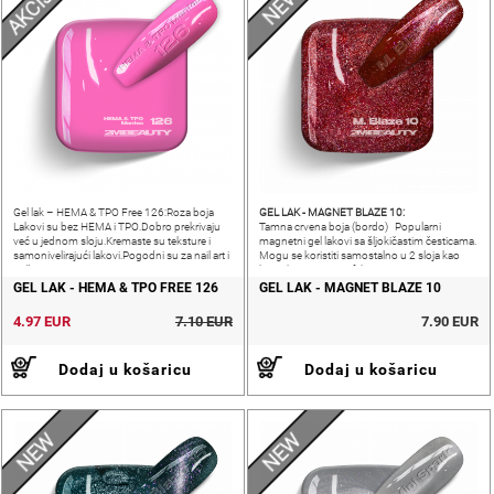
AKCIJE!
NEW
GEL LAK - MAGNET BLAZE 10:
Gel lak – HEMA & TPO Free 126:Roza boja
Lakovi su bez HEMA i TPO.Dobro prekrivaju
Tamna crvena boja (bordo) Popularni
već u jednom sloju.Kremaste su teksture i
magnetni gel lakovi sa šljokičastim česticama.
samonivelirajući lakovi.Pogodni su za nail art i
Mogu se koristiti samostalno u 2 sloja kao
pečatiranje.
boja i kao magnet efekt.
GEL LAK - HEMA & TPO FREE 126
GEL LAK - MAGNET BLAZE 10
4.97 EUR
7.10 EUR
7.90 EUR
Dodaj u košaricu
Dodaj u košaricu
NEW
NEW