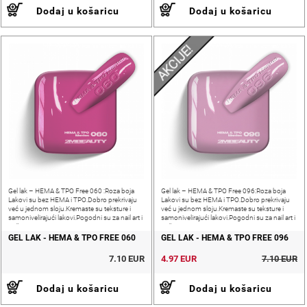
Dodaj u košaricu
Dodaj u košaricu
AKCIJE!
Gel lak – HEMA & TPO Free 060 :Roza boja
Gel lak – HEMA & TPO Free 096:Roza boja
Lakovi su bez HEMA i TPO.Dobro prekrivaju
Lakovi su bez HEMA i TPO.Dobro prekrivaju
već u jednom sloju.Kremaste su teksture i
već u jednom sloju.Kremaste su teksture i
samonivelirajući lakovi.Pogodni su za nail art i
samonivelirajući lakovi.Pogodni su za nail art i
pečatiranje.
pečatiranje.
GEL LAK - HEMA & TPO FREE 060
GEL LAK - HEMA & TPO FREE 096
7.10 EUR
4.97 EUR
7.10 EUR
Dodaj u košaricu
Dodaj u košaricu