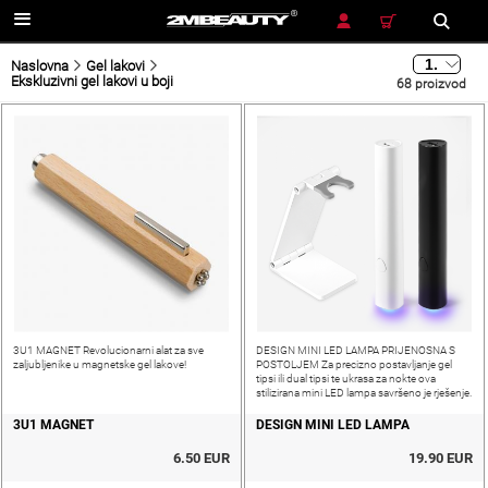
TRAŽENJE
Naslovna
Gel lakovi
Ekskluzivni gel lakovi u boji
68 proizvod
3U1 MAGNET Revolucionarni alat za sve
DESIGN MINI LED LAMPA PRIJENOSNA S
zaljubljenike u magnetske gel lakove!
POSTOLJEM Za precizno postavljanje gel
tipsi ili dual tipsi te ukrasa za nokte ova
stilizirana mini LED lampa savršeno je rješenje.
3U1 MAGNET
DESIGN MINI LED LAMPA
6.50 EUR
19.90 EUR