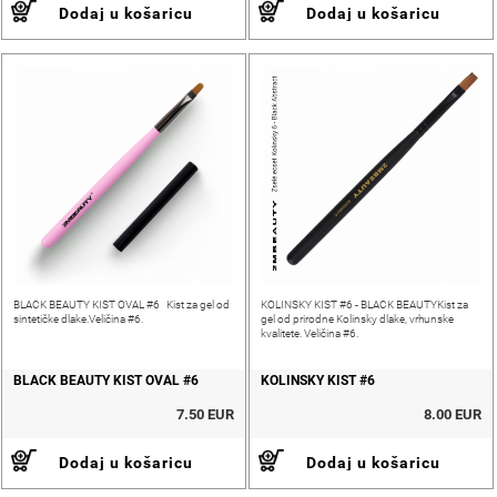
Dodaj u košaricu
Dodaj u košaricu
BLACK BEAUTY KIST OVAL #6 Kist za gel od
KOLINSKY KIST #6 - BLACK BEAUTYKist za
sintetičke dlake.Veličina #6.
gel od prirodne Kolinsky dlake, vrhunske
kvalitete. Veličina #6.
BLACK BEAUTY KIST OVAL #6
KOLINSKY KIST #6
7.50 EUR
8.00 EUR
Dodaj u košaricu
Dodaj u košaricu