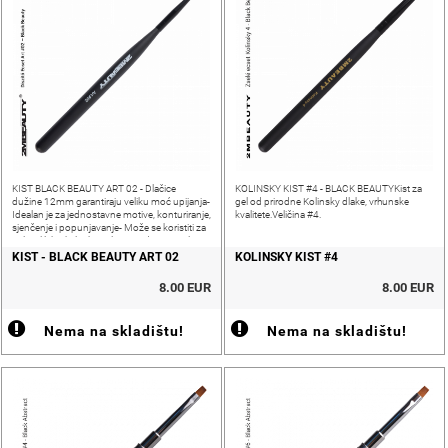
KIST BLACK BEAUTY ART 02 - Dlačice
KOLINSKY KIST #4 - BLACK BEAUTYKist za
dužine 12mm garantiraju veliku moć upijanja-
gel od prirodne Kolinsky dlake, vrhunske
Idealan je za jednostavne motive, konturiranje,
kvalitete.Veličina #4.
sjenčenje i popunjavanje- Može se koristiti za
gel, gel lak, akril i akvarel - Pogodan za nail art -
Pogodan
KIST - BLACK BEAUTY ART 02
KOLINSKY KIST #4
8.00 EUR
8.00 EUR
Nema na skladištu!
Nema na skladištu!