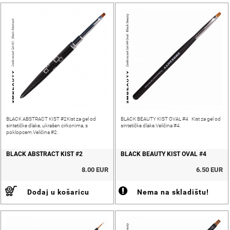
BLACK ABSTRACT KIST #2Kist za gel od
BLACK BEAUTY KIST OVAL #4 Kist za gel od
sintetičke dlake, ukrašen cirkonima, s
sintetičke dlake.Veličina #4.
poklopcem.Veličina #2.
BLACK ABSTRACT KIST #2
BLACK BEAUTY KIST OVAL #4
8.00 EUR
6.50 EUR
Dodaj u košaricu
Nema na skladištu!