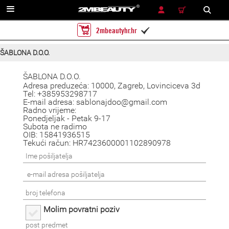
TRAŽENJE
2mbeautyhr.hr

ŠABLONA D.O.O.
ŠABLONA D.O.O.
Adresa preduzeća: 10000, Zagreb, Lovinciceva 3d
Tel: +385953298717
E-mail adresa: sablonajdoo@gmail.com
Radno vrijeme:
Ponedjeljak - Petak 9-17
Subota ne radimo
OIB: 15841936515
Tekući račun: HR7423600001102890978
Molim povratni poziv