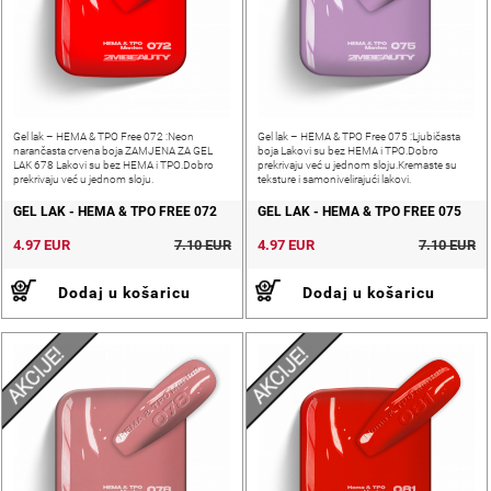
Gel lak – HEMA & TPO Free 072 :Neon
Gel lak – HEMA & TPO Free 075 :Ljubičasta
narančasta crvena boja ZAMJENA ZA GEL
boja Lakovi su bez HEMA i TPO.Dobro
LAK 678 Lakovi su bez HEMA i TPO.Dobro
prekrivaju već u jednom sloju.Kremaste su
prekrivaju već u jednom sloju.
teksture i samonivelirajući lakovi.
GEL LAK - HEMA & TPO FREE 072
GEL LAK - HEMA & TPO FREE 075
4.97 EUR
7.10 EUR
4.97 EUR
7.10 EUR
Dodaj u košaricu
Dodaj u košaricu
AKCIJE!
AKCIJE!