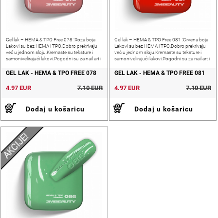
Gel lak – HEMA & TPO Free 078 :Roza boja
Gel lak – HEMA & TPO Free 081 :Crvena boja
Lakovi su bez HEMA i TPO.Dobro prekrivaju
Lakovi su bez HEMA i TPO.Dobro prekrivaju
već u jednom sloju.Kremaste su teksture i
već u jednom sloju.Kremaste su teksture i
samonivelirajući lakovi.Pogodni su za nail art i
samonivelirajući lakovi.Pogodni su za nail art i
pečatiranje.
pečatiranje.
GEL LAK - HEMA & TPO FREE 078
GEL LAK - HEMA & TPO FREE 081
4.97 EUR
7.10 EUR
4.97 EUR
7.10 EUR
Dodaj u košaricu
Dodaj u košaricu
AKCIJE!