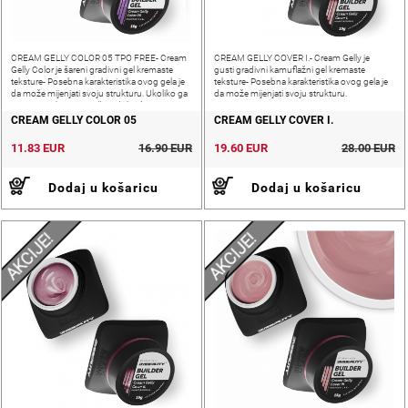
CREAM GELLY COLOR 05 TPO FREE- Cream
CREAM GELLY COVER I.- Cream Gelly je
Gelly Color je šareni gradivni gel kremaste
gusti gradivni kamuflažni gel kremaste
teksture- Posebna karakteristika ovog gela je
teksture- Posebna karakteristika ovog gela je
da može mijenjati svoju strukturu. Ukoliko ga
da može mijenjati svoju strukturu.
prije upotrebe promiješate dobit ćete
samonivelirajući, fin i mek
CREAM GELLY COLOR 05
CREAM GELLY COVER I.
11.83 EUR
16.90 EUR
19.60 EUR
28.00 EUR
Dodaj u košaricu
Dodaj u košaricu
AKCIJE!
AKCIJE!