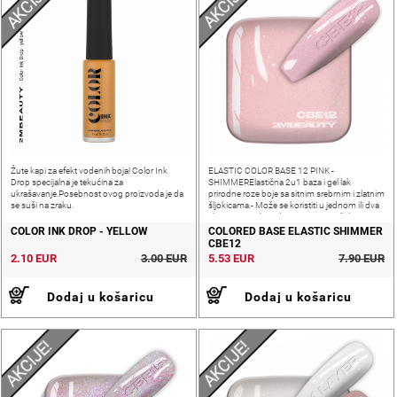
AKCIJE!
AKCIJE!
Žute kapi za efekt vodenih boja! Color Ink
ELASTIC COLOR BASE 12 PINK -
Drop specijalna je tekućina za
SHIMMERElastična 2u1 baza i gel lak
ukrašavanje.Posebnost ovog proizvoda je da
prirodne roze boje sa sitnim srebrnim i zlatnim
se suši na zraku.
šljokicama.- Može se koristiti u jednom ili dva
sloja, sami prilagođavate ovisno o željenoj
nijansi i pokrivenosti nokta- Srednja
COLOR INK DROP - YELLOW
COLORED BASE ELASTIC SHIMMER
CBE12
2.10 EUR
3.00 EUR
5.53 EUR
7.90 EUR
Dodaj u košaricu
Dodaj u košaricu
AKCIJE!
AKCIJE!