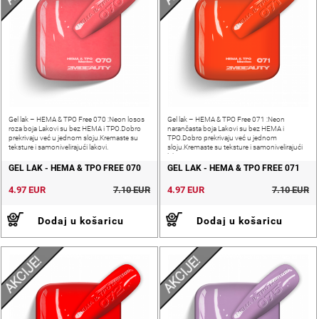
Gel lak – HEMA & TPO Free 070 :Neon losos
Gel lak – HEMA & TPO Free 071 :Neon
roza boja Lakovi su bez HEMA i TPO.Dobro
narančasta boja Lakovi su bez HEMA i
prekrivaju već u jednom sloju.Kremaste su
TPO.Dobro prekrivaju već u jednom
teksture i samonivelirajući lakovi.
sloju.Kremaste su teksture i samonivelirajući
lakovi.
GEL LAK - HEMA & TPO FREE 070
GEL LAK - HEMA & TPO FREE 071
4.97 EUR
7.10 EUR
4.97 EUR
7.10 EUR
Dodaj u košaricu
Dodaj u košaricu
AKCIJE!
AKCIJE!