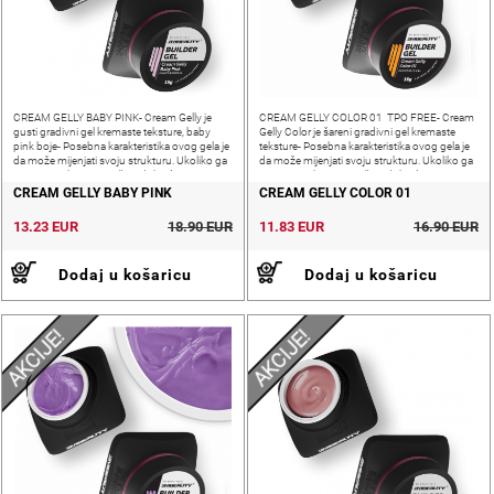
CREAM GELLY BABY PINK- Cream Gelly je
CREAM GELLY COLOR 01 TPO FREE- Cream
gusti gradivni gel kremaste teksture, baby
Gelly Color je šareni gradivni gel kremaste
pink boje- Posebna karakteristika ovog gela je
teksture- Posebna karakteristika ovog gela je
da može mijenjati svoju strukturu. Ukoliko ga
da može mijenjati svoju strukturu. Ukoliko ga
prije upotrebe promiješate dobit ćete
prije upotrebe promiješate dobit ćete
samonivelirajući, fin i mek
samonivelirajući, fin i
CREAM GELLY BABY PINK
CREAM GELLY COLOR 01
13.23 EUR
18.90 EUR
11.83 EUR
16.90 EUR
Dodaj u košaricu
Dodaj u košaricu
AKCIJE!
AKCIJE!