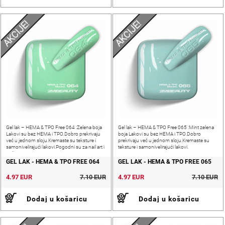
AKCIJE!
AKCIJE!
Gel lak – HEMA & TPO Free 064 :Zelena boja
Gel lak – HEMA & TPO Free 065 :Mint zelena
Lakovi su bez HEMA i TPO.Dobro prekrivaju
boja Lakovi su bez HEMA i TPO.Dobro
već u jednom sloju.Kremaste su teksture i
prekrivaju već u jednom sloju.Kremaste su
samonivelirajući lakovi.Pogodni su za nail art i
teksture i samonivelirajući lakovi.
pečatiranje.
GEL LAK - HEMA & TPO FREE 064
GEL LAK - HEMA & TPO FREE 065
4.97 EUR
7.10 EUR
4.97 EUR
7.10 EUR
Dodaj u košaricu
Dodaj u košaricu