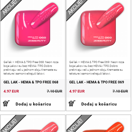
AKCIJE!
AKCIJE!
Gel lak – HEMA & TPO Free 068 :Neon roza
Gel lak – HEMA & TPO Free 069 :Neon roza
boja Lakovi su bez HEMA i TPO.Dobro
boja Lakovi su bez HEMA i TPO.Dobro
prekrivaju već u jednom sloju.Kremaste su
prekrivaju već u jednom sloju.Kremaste su
teksture i samonivelirajući lakovi.
teksture i samonivelirajući lakovi.
GEL LAK - HEMA & TPO FREE 068
GEL LAK - HEMA & TPO FREE 069
4.97 EUR
7.10 EUR
4.97 EUR
7.10 EUR
Dodaj u košaricu
Dodaj u košaricu
AKCIJE!
AKCIJE!