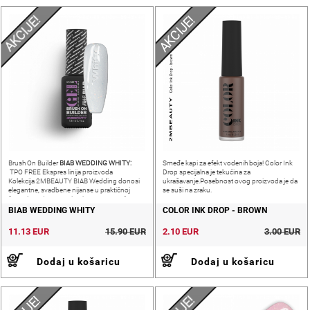
AKCIJE!
AKCIJE!
BIAB WEDDING WHITY:
Brush On Builder
Smeđe kapi za efekt vodenih boja! Color Ink
TPO FREE Ekspres linija proizvoda
Drop specijalna je tekućina za
Kolekcija 2MBEAUTY BIAB Wedding donosi
ukrašavanje.Posebnost ovog proizvoda je da
elegantne, svadbene nijanse u praktičnoj
se suši na zraku.
formuli gradivnog gela s kistom – savršen
izbor za izradu minimalističkih i profinjenih
BIAB WEDDING WHITY
COLOR INK DROP - BROWN
11.13 EUR
15.90 EUR
2.10 EUR
3.00 EUR
Dodaj u košaricu
Dodaj u košaricu