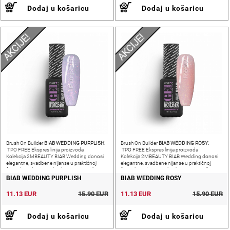
Dodaj u košaricu
Dodaj u košaricu
AKCIJE!
AKCIJE!
BIAB WEDDING PURPLISH:
BIAB WEDDING ROSY:
Brush On Builder
Brush On Builder
TPO FREE Ekspres linija proizvoda
TPO FREE Ekspres linija proizvoda
Kolekcija 2MBEAUTY BIAB Wedding donosi
Kolekcija 2MBEAUTY BIAB Wedding donosi
elegantne, svadbene nijanse u praktičnoj
elegantne, svadbene nijanse u praktičnoj
formuli gradivnog gela s kistom – savršen
formuli gradivnog gela s kistom – savršen
izbor za izradu minimalističkih i
izbor za izradu minimalističkih i profinjenih
BIAB WEDDING PURPLISH
BIAB WEDDING ROSY
11.13 EUR
15.90 EUR
11.13 EUR
15.90 EUR
Dodaj u košaricu
Dodaj u košaricu