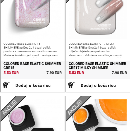
COLORED BASE ELASTIC 15
COLORED BASE ELASTIC 17 MILKY
SHIMMERElastična 2u1 baza i gel lak,
SHIMMERElastična 2u1 baza i gel lak
prozirna s prekrasnim aurora shimmerom.-
mliječno bijele boje s prekrasnim
Može se koristiti u jednom ili dva sloja, sami
shimmerom.- Može se koristiti u jednom ili
prilagođavate ovisno o željenoj nijansi i
dva sloja, sami prilagođavate ovisno o željenoj
pokrivenosti nokta- Srednja gustoća,
nijansi i pokrivenosti nokta- Srednja gustoća,
COLORED BASE ELASTIC SHIMMER
COLORED BASE ELASTIC SHIMMER
fleksibilna i
CBE15
CBE17 MILKY SHIMMER
5.53 EUR
7.90 EUR
5.53 EUR
7.90 EUR
Dodaj u košaricu
Dodaj u košaricu
AKCIJE!
AKCIJE!