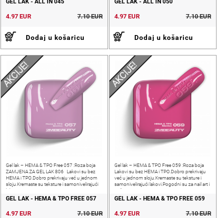
GEL LAK - ALL IN 045
GEL LAK - ALL IN 050
4.97 EUR
7.10 EUR
4.97 EUR
7.10 EUR
Dodaj u košaricu
Dodaj u košaricu
AKCIJE!
AKCIJE!
Gel lak – HEMA & TPO Free 057 :Roza boja
Gel lak – HEMA & TPO Free 059 :Roza boja
ZAMJENA ZA GEL LAK 806 Lakovi su bez
Lakovi su bez HEMA i TPO.Dobro prekrivaju
HEMA i TPO.Dobro prekrivaju već u jednom
već u jednom sloju.Kremaste su teksture i
sloju.Kremaste su teksture i samonivelirajući
samonivelirajući lakovi.Pogodni su za nail art i
lakovi.
pečatiranje.
GEL LAK - HEMA & TPO FREE 057
GEL LAK - HEMA & TPO FREE 059
4.97 EUR
7.10 EUR
4.97 EUR
7.10 EUR