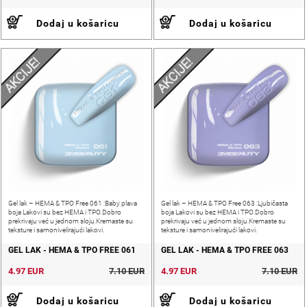
Dodaj u košaricu
Dodaj u košaricu
AKCIJE!
AKCIJE!
Gel lak – HEMA & TPO Free 061 :Baby plava
Gel lak – HEMA & TPO Free 063 :Ljubičasta
boja Lakovi su bez HEMA i TPO.Dobro
boja Lakovi su bez HEMA i TPO.Dobro
prekrivaju već u jednom sloju.Kremaste su
prekrivaju već u jednom sloju.Kremaste su
teksture i samonivelirajući lakovi.
teksture i samonivelirajući lakovi.
GEL LAK - HEMA & TPO FREE 061
GEL LAK - HEMA & TPO FREE 063
4.97 EUR
7.10 EUR
4.97 EUR
7.10 EUR
Dodaj u košaricu
Dodaj u košaricu