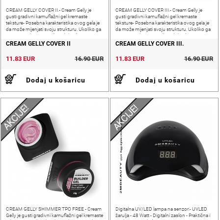
CREAM GELLY COVER II.- Cream Gelly je
CREAM GELLY COVER III.- Cream Gelly je
gusti gradivni kamuflažni gel kremaste
gusti gradivni kamuflažni gel kremaste
teksture- Posebna karakteristika ovog gela je
teksture- Posebna karakteristika ovog gela je
da može mijenjati svoju strukturu. Ukoliko ga
da može mijenjati svoju strukturu. Ukoliko ga
prije upotrebe promiješate dobit ćete
prije upotrebe promiješate dobit ćete
samonivelirajući, fin i mek gel.
samonivelirajući, fin i mek
CREAM GELLY COVER II
CREAM GELLY COVER III.
11.83 EUR
16.90 EUR
11.83 EUR
16.90 EUR
Dodaj u košaricu
Dodaj u košaricu
AKCIJE!
AKCIJE!
CREAM GELLY SHIMMER TPO FREE - Cream
Digitalna UV/LED lampa na senzor:- UVLED
Gelly je gusti gradivni kamuflažni gel kremaste
žarulja - 48 Watt - Digitalni zaslon - Praktična i