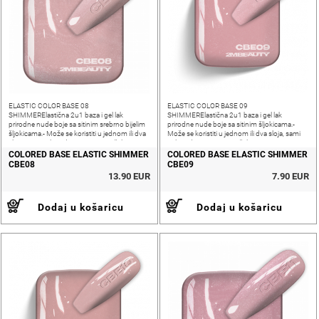
ELASTIC COLOR BASE 08
ELASTIC COLOR BASE 09
SHIMMERElastična 2u1 baza i gel lak
SHIMMERElastična 2u1 baza i gel lak
prirodne nude boje sa sitinim srebrno bijelim
prirodne nude boje sa sitinim šljokicama.-
šljokicama.- Može se koristiti u jednom ili dva
Može se koristiti u jednom ili dva sloja, sami
sloja, sami prilagođavate ovisno o željenoj
prilagođavate ovisno o željenoj nijansi i
nijansi i pokrivenosti nokta- Srednja gustoća,
pokrivenosti nokta- Srednja gustoća,
COLORED BASE ELASTIC SHIMMER
COLORED BASE ELASTIC SHIMMER
fleksibilna i
CBE08
CBE09
13.90 EUR
7.90 EUR
Dodaj u košaricu
Dodaj u košaricu