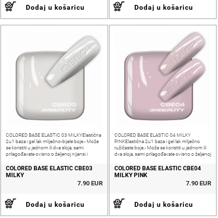
Dodaj u košaricu
Dodaj u košaricu
COLORED BASE ELASTIC 03 MILKYElastična
COLORED BASE ELASTIC 04 MILKY
2u1 baza i gel lak mliječno-bijele boje.- Može
PINKElastična 2u1 baza i gel lak mliječno
se koristiti u jednom ili dva sloja, sami
ružičaste boje.- Može se koristiti u jednom ili
prilagođavate ovisno o željenoj nijansi i
dva sloja, sami prilagođavate ovisno o željenoj
pokrivenosti nokta- Srednja gustoća,
nijansi i pokrivenosti nokta- Srednja gustoća,
fleksibilna i meka za rad-
fleksibilna i meka za
COLORED BASE ELASTIC CBE03
COLORED BASE ELASTIC CBE04
MILKY
MILKY PINK
7.90 EUR
7.90 EUR
Dodaj u košaricu
Dodaj u košaricu