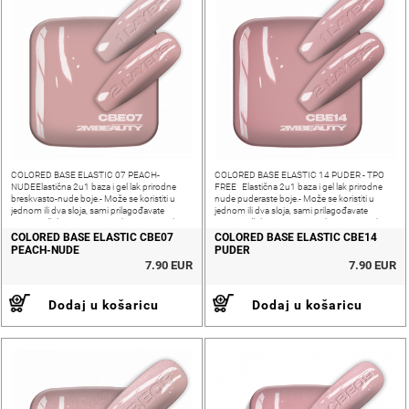
COLORED BASE ELASTIC 07 PEACH-
COLORED BASE ELASTIC 14 PUDER - TPO
NUDEElastična 2u1 baza i gel lak prirodne
FREE Elastična 2u1 baza i gel lak prirodne
breskvasto-nude boje.- Može se koristiti u
nude puderaste boje.- Može se koristiti u
jednom ili dva sloja, sami prilagođavate
jednom ili dva sloja, sami prilagođavate
ovisno o željenoj nijansi i pokrivenosti nokta-
ovisno o željenoj nijansi i pokrivenosti nokta-
Srednja gustoća, fleksibilna i meka za
Srednja gustoća, fleksibilna
COLORED BASE ELASTIC CBE07
COLORED BASE ELASTIC CBE14
PEACH-NUDE
PUDER
7.90 EUR
7.90 EUR
Dodaj u košaricu
Dodaj u košaricu