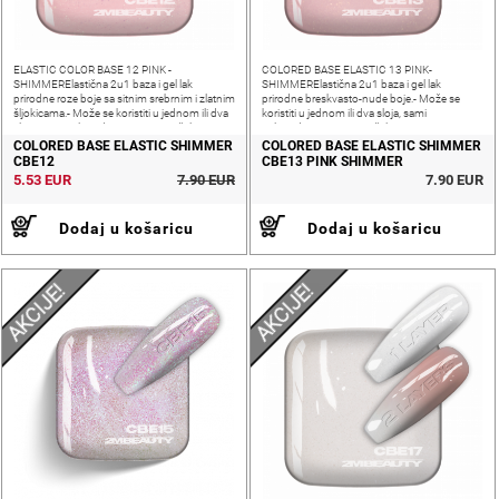
ELASTIC COLOR BASE 12 PINK -
COLORED BASE ELASTIC 13 PINK-
SHIMMERElastična 2u1 baza i gel lak
SHIMMERElastična 2u1 baza i gel lak
prirodne roze boje sa sitnim srebrnim i zlatnim
prirodne breskvasto-nude boje.- Može se
šljokicama.- Može se koristiti u jednom ili dva
koristiti u jednom ili dva sloja, sami
sloja, sami prilagođavate ovisno o željenoj
prilagođavate ovisno o željenoj nijansi i
nijansi i pokrivenosti nokta- Srednja
pokrivenosti nokta- Srednja gustoća,
COLORED BASE ELASTIC SHIMMER
COLORED BASE ELASTIC SHIMMER
fleksibilna i meka
CBE12
CBE13 PINK SHIMMER
5.53 EUR
7.90 EUR
7.90 EUR
Dodaj u košaricu
Dodaj u košaricu
AKCIJE!
AKCIJE!