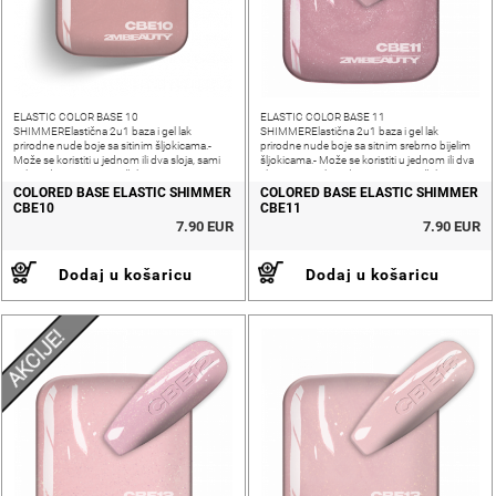
ELASTIC COLOR BASE 10
ELASTIC COLOR BASE 11
SHIMMERElastična 2u1 baza i gel lak
SHIMMERElastična 2u1 baza i gel lak
prirodne nude boje sa sitinim šljokicama.-
prirodne nude boje sa sitnim srebrno bijelim
Može se koristiti u jednom ili dva sloja, sami
šljokicama.- Može se koristiti u jednom ili dva
prilagođavate ovisno o željenoj nijansi i
sloja, sami prilagođavate ovisno o željenoj
pokrivenosti nokta- Srednja gustoća,
nijansi i pokrivenosti nokta- Srednja gustoća,
COLORED BASE ELASTIC SHIMMER
COLORED BASE ELASTIC SHIMMER
fleksibilna i
CBE10
CBE11
7.90 EUR
7.90 EUR
Dodaj u košaricu
Dodaj u košaricu
AKCIJE!