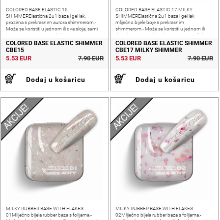
COLORED BASE ELASTIC 15
COLORED BASE ELASTIC 17 MILKY
SHIMMERElastična 2u1 baza i gel lak,
SHIMMERElastična 2u1 baza i gel lak
prozirna s prekrasnim aurora shimmerom.-
mliječno bijele boje s prekrasnim
Može se koristiti u jednom ili dva sloja, sami
shimmerom.- Može se koristiti u jednom ili
prilagođavate ovisno o željenoj nijansi i
dva sloja, sami prilagođavate ovisno o željenoj
pokrivenosti nokta- Srednja gustoća,
nijansi i pokrivenosti nokta- Srednja gustoća,
COLORED BASE ELASTIC SHIMMER
COLORED BASE ELASTIC SHIMMER
fleksibilna i
CBE15
CBE17 MILKY SHIMMER
5.53 EUR
7.90 EUR
5.53 EUR
7.90 EUR
Dodaj u košaricu
Dodaj u košaricu
AKCIJE!
AKCIJE!
MILKY RUBBER BASE WITH FLAKES
MILKY RUBBER BASE WITH FLAKES
01Mliječno bijela rubber baza s folijama.-
02Mliječno bijela rubber baza s folijama.-