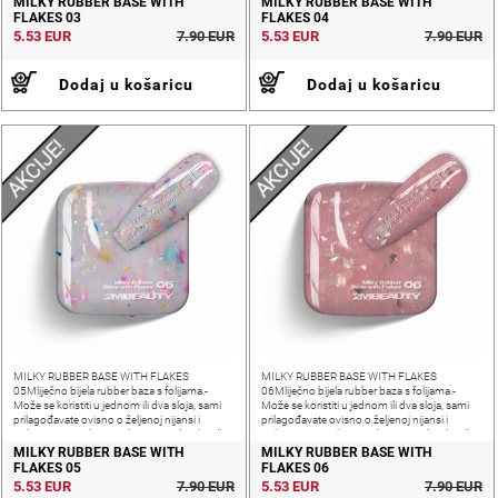
MILKY RUBBER BASE WITH
MILKY RUBBER BASE WITH
FLAKES 03
FLAKES 04
5.53 EUR
7.90 EUR
5.53 EUR
7.90 EUR
Dodaj u košaricu
Dodaj u košaricu
AKCIJE!
AKCIJE!
MILKY RUBBER BASE WITH FLAKES
MILKY RUBBER BASE WITH FLAKES
05Mliječno bijela rubber baza s folijama.-
06Mliječno bijela rubber baza s folijama.-
Može se koristiti u jednom ili dva sloja, sami
Može se koristiti u jednom ili dva sloja, sami
prilagođavate ovisno o željenoj nijansi i
prilagođavate ovisno o željenoj nijansi i
pokrivenosti nokta- Srednja gustoća, elastična
pokrivenosti nokta- Srednja gustoća, elastična
i meka za rad, samonivelirajuća
i meka za rad, samonivelirajuća
MILKY RUBBER BASE WITH
MILKY RUBBER BASE WITH
FLAKES 05
FLAKES 06
5.53 EUR
7.90 EUR
5.53 EUR
7.90 EUR