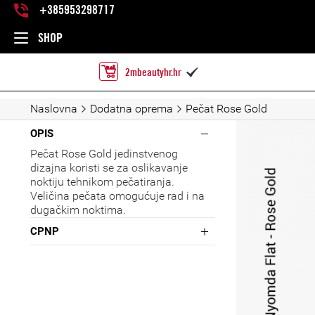
+385953298717
SHOP
2mbeautyhr.hr

Naslovna
Dodatna oprema
Pečat Rose Gold
OPIS
Pečat Rose Gold jedinstvenog
dizajna koristi se za oslikavanje
noktiju tehnikom pečatiranja.
Veličina pečata omogućuje rad i na
dugačkim noktima.
CPNP