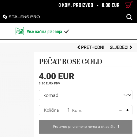
0 KOM. PROIZVOD
-
0.00 EUR
TRAŽENJE
Više načina plaćanja

PRETHODNI
SLJEDEĆI
PEČAT ROSE GOLD
4.00 EUR
3.20 EUR+ PDV
Količina
Kom.
Proizvod privremeno nema u skladištu!