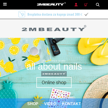
TRAŽENJE
Besplatna dostava za kupnju iznad 300 €

We introduce to you
all about nails
Online shop
SHOP
VIDEO
KONTAKT